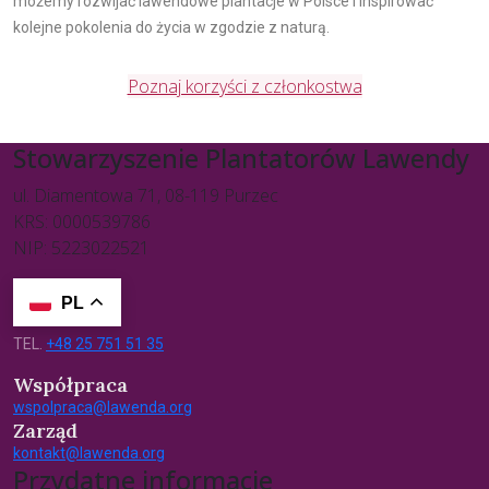
możemy rozwijać lawendowe plantacje w Polsce i inspirować
kolejne pokolenia do życia w zgodzie z naturą.
Poznaj korzyści z członkostwa
Stowarzyszenie Plantatorów Lawendy
ul. Diamentowa 71, 08-119 Purzec
KRS: 0000539786
NIP: 5223022521
PL
TEL.
+48 25 751 51 35
Współpraca
wspolpraca@lawenda.org
Zarząd
kontakt@lawenda.org
Przydatne informacje