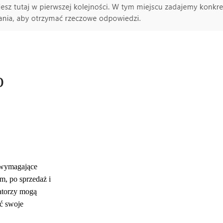
o
e wymagające
m, po sprzedaż i
atorzy mogą
ć swoje