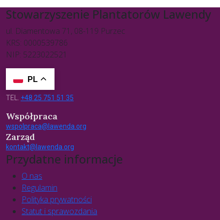
Stowarzyszenie Plantatorów Lawendy
ul. Diamentowa 71, 08-119 Purzec
KRS: 0000539786
NIP: 5223022521
PL
TEL.
+48 25 751 51 35
Współpraca
wspolpraca@lawenda.org
Zarząd
kontakt@lawenda.org
Przydatne informacje
O nas
Regulamin
Polityka prywatności
Statut i sprawozdania