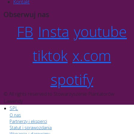
Kontakt
Obserwuj nas
FB
Insta
youtube
tiktok
x.com
spotify
© All rights reserved to Stowarzyszenie Plantatorów
Lawendy
SPL
O nas
Partnerzy i eksperci
Statut i sprawozdania
Wsparcie i darowizny