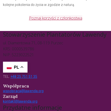
kolejne pokolenia do życia w zgodzie z naturą.
Poznaj korzyści z członkostwa
Stowarzyszenie Plantatorów Lawendy
ul. Diamentowa 71, 08-119 Purzec
KRS: 0000539786
NIP: 5223022521
PL
TEL.
+48 25 751 51 35
Współpraca
wspolpraca@lawenda.org
Zarząd
kontakt@lawenda.org
Przydatne informacje