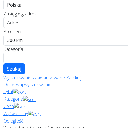
Zasięg wg adresu
Promień
Kategoria
Szukaj
Wyszukiwanie zaawansowane
Zamknij
Obserwuj wyszukiwanie
Tytuł
Kategoria
Cena
Wyświetlony
Odległość
W tej kategorii nie ma żadnych ogłoszeń