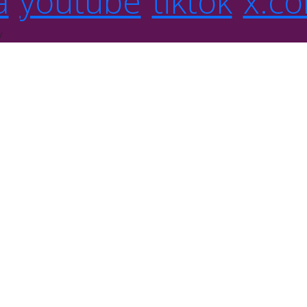
a
youtube
tiktok
x.c
y