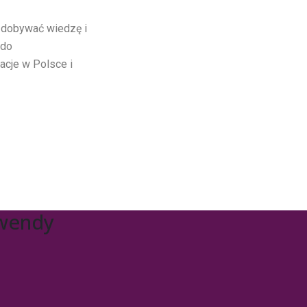
 zdobywać wiedzę i
 do
cje w Polsce i
awendy