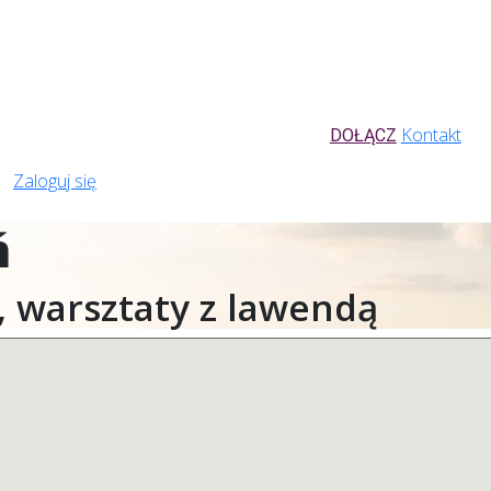
Kontakt
DOŁĄCZ
Zaloguj się
ń
, warsztaty z lawendą