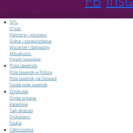
FB
Inst
© All rights reserved to Stowarzyszenie Plantatorów Lawend
SPL
O nas
Partnerzy i eksperci
Statut i sprawozdania
Wsparcie i darowizny
Aktualności
Porady i inspiracje
Pola lawendy
Pola lawendy w Polsce
Pola lawendy na Słowacji
Dodaj pole lawendy
Dyskusje
Dodaj pytanie
Kategorie
Tagi dyskusji
Dyskutanci
Szukaj
Ogłoszenia