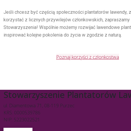
Jeśli chcesz być częścią społeczności plantatorów lawendy,
korzystać z licznych przywilejów członkowskich, zapraszamy
Stowarzyszenia! Wspólnie możemy rozwijać lawendowe planta
inspirować kolejne pokolenia do życia w zgodzie z naturą.
Poznaj korzyści z członkostwa
Stowarzyszenie Plantatorów L
ul. Diamentowa 71, 08-119 Purzec
KRS: 0000539786
NIP: 5223022521