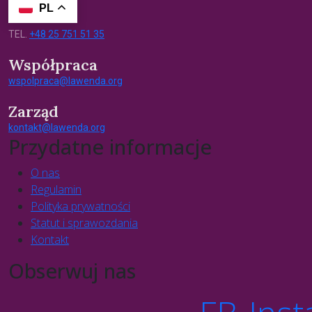
PL
TEL.
+48 25 751 51 35
Współpraca
wspolpraca@lawenda.org
Zarząd
kontakt@lawenda.org
Przydatne informacje
O nas
Regulamin
Polityka prywatności
Statut i sprawozdania
Kontakt
Obserwuj nas