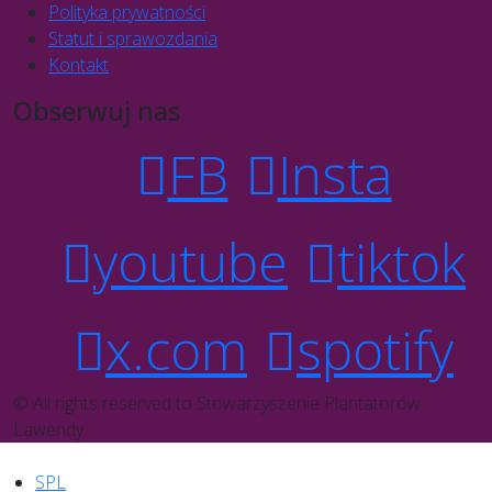
Polityka prywatności
Statut i sprawozdania
Kontakt
Obserwuj nas
FB
Insta
youtube
tiktok
x.com
spotify
© All rights reserved to Stowarzyszenie Plantatorów
Lawendy
SPL