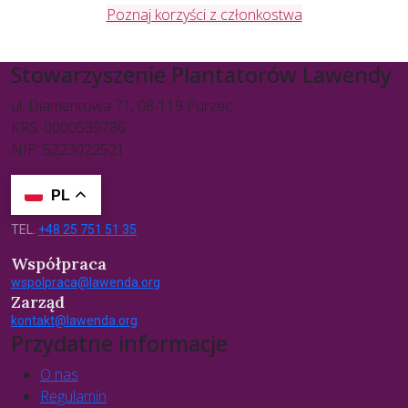
Poznaj korzyści z członkostwa
Stowarzyszenie Plantatorów Lawendy
ul. Diamentowa 71, 08-119 Purzec
KRS: 0000539786
NIP: 5223022521
PL
TEL.
+48 25 751 51 35
Współpraca
wspolpraca@lawenda.org
Zarząd
kontakt@lawenda.org
Przydatne informacje
O nas
Regulamin