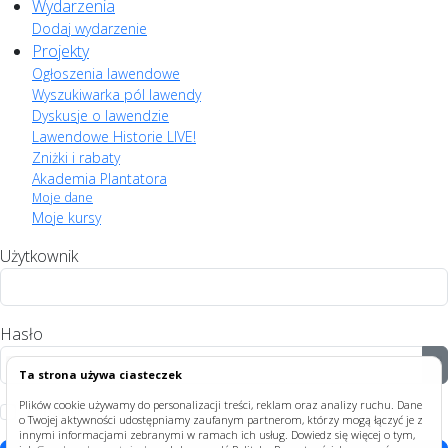
Wydarzenia
Dodaj wydarzenie
Projekty
Ogłoszenia lawendowe
Wyszukiwarka pól lawendy
Dyskusje o lawendzie
Lawendowe Historie LIVE!
Zniżki i rabaty
Akademia Plantatora
Moje dane
Moje kursy
Użytkownik
Hasło
P
Ta strona używa ciasteczek
Plików cookie używamy do personalizacji treści, reklam oraz analizy ruchu. Dane
Zapamiętaj
o Twojej aktywności udostępniamy zaufanym partnerom, którzy mogą łączyć je z
innymi informacjami zebranymi w ramach ich usług. Dowiedz się więcej o tym,