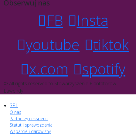
Obserwuj nas
FB
Insta
youtube
tiktok
x.com
spotify
© All rights reserved to Stowarzyszenie Plantatorów
Lawendy
SPL
O nas
Partnerzy i eksperci
Statut i sprawozdania
Wsparcie i darowizny