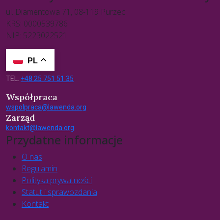
ul. Diamentowa 71, 08-119 Purzec
KRS: 0000539786
NIP: 5223022521
PL
TEL.
+48 25 751 51 35
Współpraca
wspolpraca@lawenda.org
Zarząd
kontakt@lawenda.org
Przydatne informacje
O nas
Regulamin
Polityka prywatności
Statut i sprawozdania
Kontakt