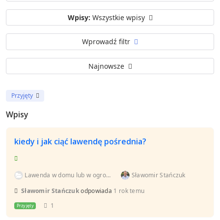
Wpisy:
Wszystkie wpisy
Wprowadź filtr
Najnowsze
Przyjęty
Wpisy
kiedy i jak ciąć lawendę pośrednia?
Lawenda w domu lub w ogrodzie - mikro i mała upraw...
Sławomir Stańczuk
Sławomir Stańczuk
odpowiada
1 rok temu
1
Przyjęty