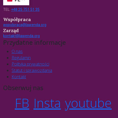
TEL.
+48 25 751 51 35
Współpraca
wspolpraca@lawenda.org
Zarząd
kontakt@lawenda.org
Przydatne informacje
O nas
Regulamin
Polityka prywatności
Statut i sprawozdania
Kontakt
Obserwuj nas
FB
Insta
youtube