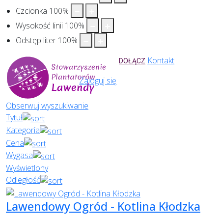
Czcionka
100
%
Wysokość linii
100
%
Odstęp liter
100
%
Kontakt
DOŁĄCZ
Zaloguj się
Obserwuj wyszukiwanie
Tytuł
Kategoria
Cena
Wygasa
Wyświetlony
Odległość
Lawendowy Ogród - Kotlina Kłodzka