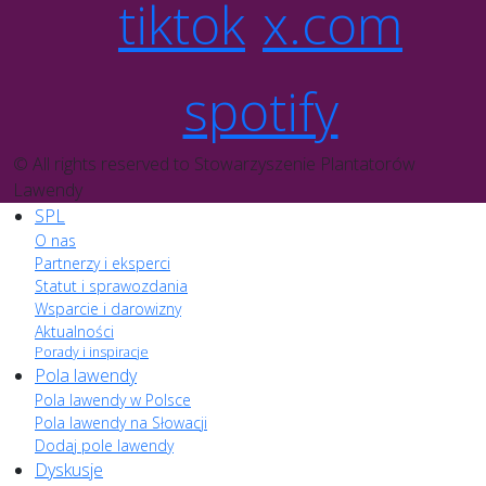
tiktok
x.com
spotify
© All rights reserved to Stowarzyszenie Plantatorów
Lawendy
SPL
O nas
Partnerzy i eksperci
Statut i sprawozdania
Wsparcie i darowizny
Aktualności
Porady i inspiracje
Pola lawendy
Pola lawendy w Polsce
Pola lawendy na Słowacji
Dodaj pole lawendy
Dyskusje