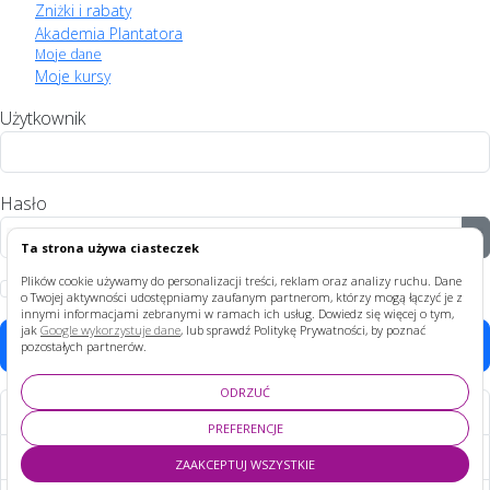
Zniżki i rabaty
Akademia Plantatora
Moje dane
Moje kursy
Użytkownik
Hasło
P
Ta strona używa ciasteczek
Plików cookie używamy do personalizacji treści, reklam oraz analizy ruchu. Dane
Zapamiętaj
o Twojej aktywności udostępniamy zaufanym partnerom, którzy mogą łączyć je z
innymi informacjami zebranymi w ramach ich usług. Dowiedz się więcej o tym,
jak
Google wykorzystuje dane
, lub sprawdź Politykę Prywatności, by poznać
Zaloguj
pozostałych partnerów.
ODRZUĆ
Nie pamiętasz hasła?
PREFERENCJE
Nie pamiętasz nazwy?
ZAAKCEPTUJ WSZYSTKIE