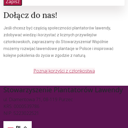
Zapisz
Dołącz do nas!
Jeśli chcesz być częścią społeczności plantatorów lawendy,
zdobywać wiedzę i korzystać z licznych przywilejów
członkowskich, zapraszamy do Stowarzyszenia! Wspólnie
możemy rozwijać lawendowe plantacje w Polsce i inspirować
kolejne pokolenia do życia w zgodzie z naturą.
Poznaj korzyści z członkostwa
Stowarzyszenie Plantatorów Lawendy
ul. Diamentowa 71, 08-119 Purzec
KRS: 0000539786
NIP: 5223022521
PL