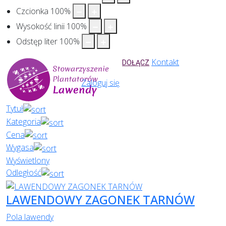
Czcionka
100
%
Wysokość linii
100
%
Odstęp liter
100
%
Kontakt
DOŁĄCZ
Zaloguj się
Tytuł
Kategoria
Cena
Wygasa
Wyświetlony
Odległość
LAWENDOWY ZAGONEK TARNÓW
Pola lawendy