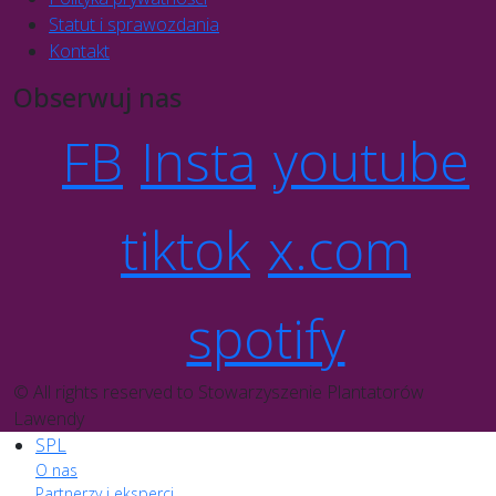
Statut i sprawozdania
Kontakt
Obserwuj nas
FB
Insta
youtube
tiktok
x.com
spotify
© All rights reserved to Stowarzyszenie Plantatorów
Lawendy
SPL
O nas
Partnerzy i eksperci