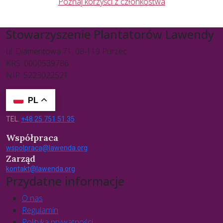
Poznaj korzyści z członkostwa
Stowarzyszenie Plantatorów Lawendy
ul. Diamentowa 71, 08-119 Purzec
KRS: 0000539786
NIP: 5223022521
PL
TEL.
+48 25 751 51 35
Współpraca
wspolpraca@lawenda.org
Zarząd
kontakt@lawenda.org
Przydatne informacje
O nas
Regulamin
Polityka prywatności