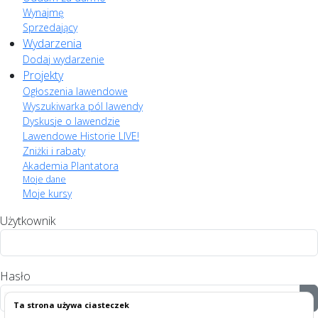
Wynajmę
Sprzedający
Wydarzenia
Dodaj wydarzenie
Projekty
Ogłoszenia lawendowe
Wyszukiwarka pól lawendy
Dyskusje o lawendzie
Lawendowe Historie LIVE!
Zniżki i rabaty
Akademia Plantatora
Moje dane
Moje kursy
Użytkownik
Hasło
P
Ta strona używa ciasteczek