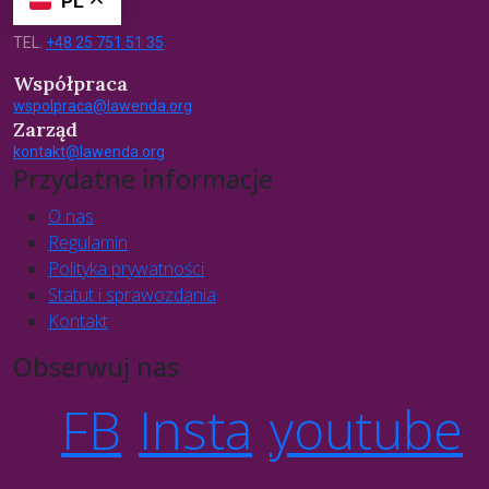
PL
TEL.
+48 25 751 51 35
Współpraca
wspolpraca@lawenda.org
Zarząd
kontakt@lawenda.org
Przydatne informacje
O nas
Regulamin
Polityka prywatności
Statut i sprawozdania
Kontakt
Obserwuj nas
FB
Insta
youtube