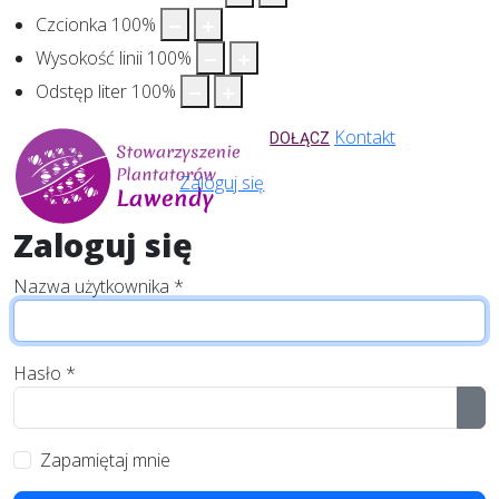
Czcionka
100
%
Wysokość linii
100
%
Odstęp liter
100
%
Kontakt
DOŁĄCZ
Zaloguj się
Zaloguj się
Nazwa użytkownika
*
Hasło
*
Pok
Zapamiętaj mnie