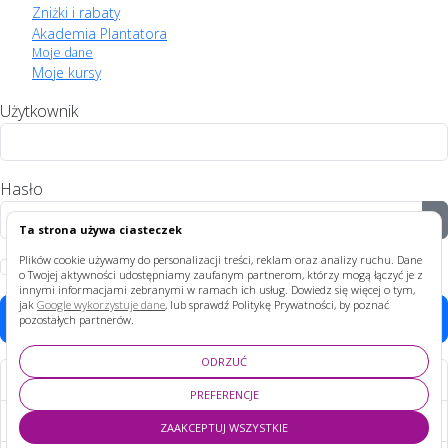
Zniżki i rabaty
Akademia Plantatora
Moje dane
Moje kursy
Użytkownik
Hasło
P
Ta strona używa ciasteczek
Plików cookie używamy do personalizacji treści, reklam oraz analizy ruchu. Dane
Zapamiętaj
o Twojej aktywności udostępniamy zaufanym partnerom, którzy mogą łączyć je z
innymi informacjami zebranymi w ramach ich usług. Dowiedz się więcej o tym,
jak
Google wykorzystuje dane
, lub sprawdź Politykę Prywatności, by poznać
Zaloguj
pozostałych partnerów.
ODRZUĆ
Nie pamiętasz hasła?
PREFERENCJE
Nie pamiętasz nazwy?
ZAAKCEPTUJ WSZYSTKIE