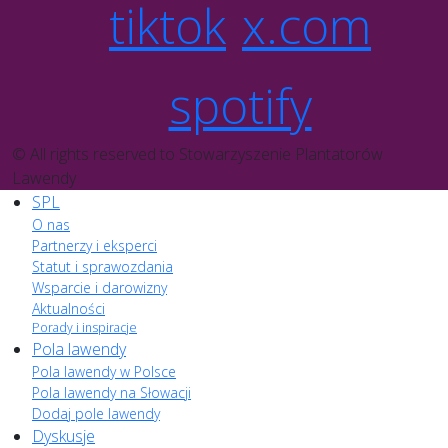
tiktok
x.com
spotify
© All rights reserved to Stowarzyszenie Plantatorów
Lawendy
SPL
O nas
Partnerzy i eksperci
Statut i sprawozdania
Wsparcie i darowizny
Aktualności
Porady i inspiracje
Pola lawendy
Pola lawendy w Polsce
Pola lawendy na Słowacji
Dodaj pole lawendy
Dyskusje