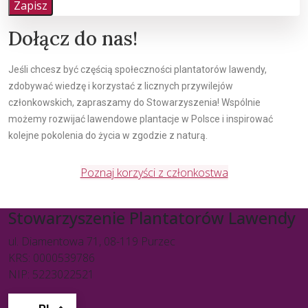
Zapisz
Dołącz do nas!
Jeśli chcesz być częścią społeczności plantatorów lawendy,
zdobywać wiedzę i korzystać z licznych przywilejów
członkowskich, zapraszamy do Stowarzyszenia! Wspólnie
możemy rozwijać lawendowe plantacje w Polsce i inspirować
kolejne pokolenia do życia w zgodzie z naturą.
Poznaj korzyści z członkostwa
Stowarzyszenie Plantatorów Lawendy
ul. Diamentowa 71, 08-119 Purzec
KRS: 0000539786
NIP: 5223022521