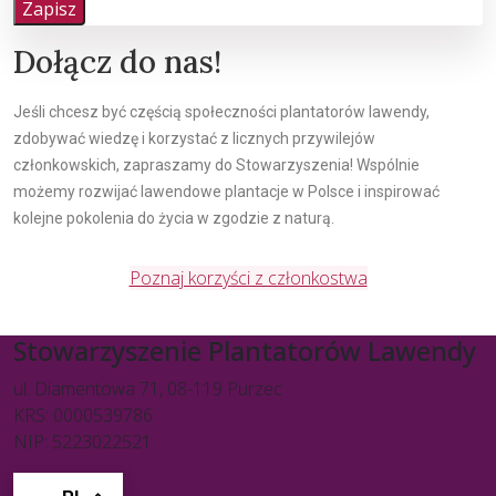
Zapisz
Dołącz do nas!
Jeśli chcesz być częścią społeczności plantatorów lawendy,
zdobywać wiedzę i korzystać z licznych przywilejów
członkowskich, zapraszamy do Stowarzyszenia! Wspólnie
możemy rozwijać lawendowe plantacje w Polsce i inspirować
kolejne pokolenia do życia w zgodzie z naturą.
Poznaj korzyści z członkostwa
Stowarzyszenie Plantatorów Lawendy
ul. Diamentowa 71, 08-119 Purzec
KRS: 0000539786
NIP: 5223022521