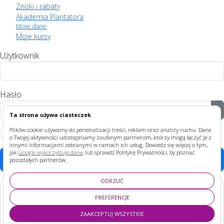
Zniżki i rabaty
Akademia Plantatora
Moje dane
Moje kursy
Użytkownik
Hasło
P
Ta strona używa ciasteczek
Plików cookie używamy do personalizacji treści, reklam oraz analizy ruchu. Dane
Zapamiętaj
o Twojej aktywności udostępniamy zaufanym partnerom, którzy mogą łączyć je z
innymi informacjami zebranymi w ramach ich usług. Dowiedz się więcej o tym,
jak
Google wykorzystuje dane
, lub sprawdź Politykę Prywatności, by poznać
Zaloguj
pozostałych partnerów.
ODRZUĆ
Nie pamiętasz hasła?
PREFERENCJE
Nie pamiętasz nazwy?
ZAAKCEPTUJ WSZYSTKIE