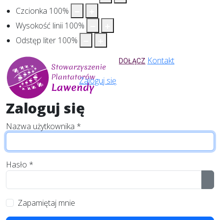
Czcionka
100
%
Wysokość linii
100
%
Odstęp liter
100
%
Kontakt
DOŁĄCZ
Zaloguj się
Zaloguj się
Nazwa użytkownika
*
Hasło
*
Pok
Zapamiętaj mnie