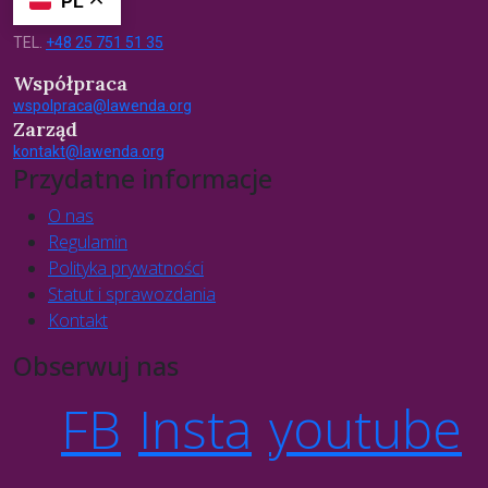
PL
TEL.
+48 25 751 51 35
Współpraca
wspolpraca@lawenda.org
Zarząd
kontakt@lawenda.org
Przydatne informacje
O nas
Regulamin
Polityka prywatności
Statut i sprawozdania
Kontakt
Obserwuj nas
FB
Insta
youtube