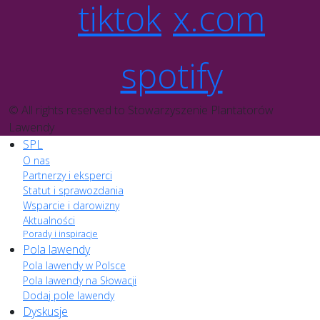
tiktok
x.com
spotify
© All rights reserved to Stowarzyszenie Plantatorów
Lawendy
SPL
O nas
Partnerzy i eksperci
Statut i sprawozdania
Wsparcie i darowizny
Aktualności
Porady i inspiracje
Pola lawendy
Pola lawendy w Polsce
Pola lawendy na Słowacji
Dodaj pole lawendy
Dyskusje