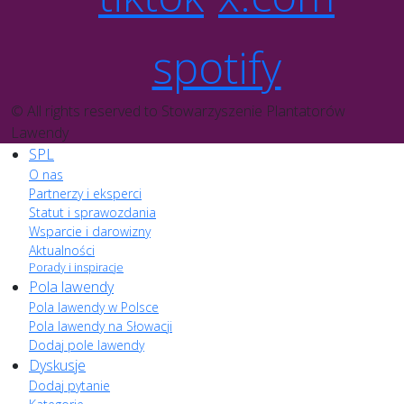
spotify
© All rights reserved to Stowarzyszenie Plantatorów
Lawendy
SPL
O nas
Partnerzy i eksperci
Statut i sprawozdania
Wsparcie i darowizny
Aktualności
Porady i inspiracje
Pola lawendy
Pola lawendy w Polsce
Pola lawendy na Słowacji
Dodaj pole lawendy
Dyskusje
Dodaj pytanie