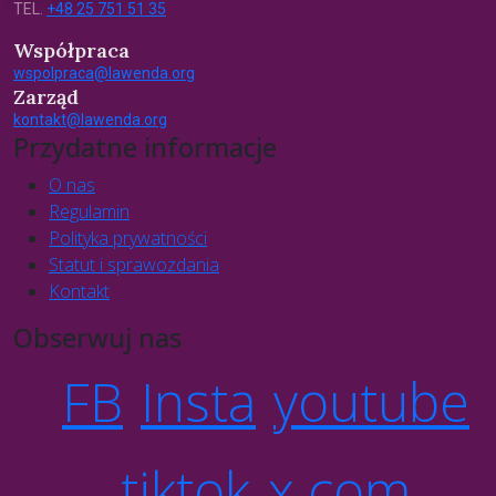
TEL.
+48 25 751 51 35
Współpraca
wspolpraca@lawenda.org
Zarząd
kontakt@lawenda.org
Przydatne informacje
O nas
Regulamin
Polityka prywatności
Statut i sprawozdania
Kontakt
Obserwuj nas
FB
Insta
youtube
tiktok
x.com