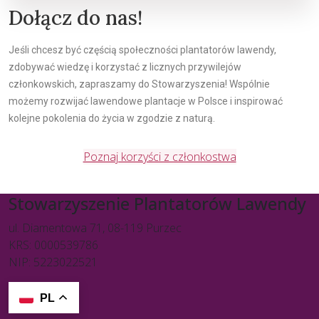
Dołącz do nas!
Jeśli chcesz być częścią społeczności plantatorów lawendy,
zdobywać wiedzę i korzystać z licznych przywilejów
członkowskich, zapraszamy do Stowarzyszenia! Wspólnie
możemy rozwijać lawendowe plantacje w Polsce i inspirować
kolejne pokolenia do życia w zgodzie z naturą.
Poznaj korzyści z członkostwa
Stowarzyszenie Plantatorów Lawendy
ul. Diamentowa 71, 08-119 Purzec
KRS: 0000539786
NIP: 5223022521
PL