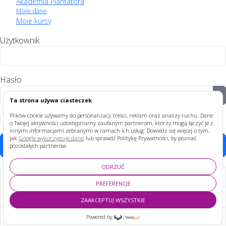
Akademia Plantatora
Moje dane
Moje kursy
Użytkownik
Hasło
P
Ta strona używa ciasteczek
Plików cookie używamy do personalizacji treści, reklam oraz analizy ruchu. Dane
Zapamiętaj
o Twojej aktywności udostępniamy zaufanym partnerom, którzy mogą łączyć je z
innymi informacjami zebranymi w ramach ich usług. Dowiedz się więcej o tym,
jak
Google wykorzystuje dane
, lub sprawdź Politykę Prywatności, by poznać
Zaloguj
pozostałych partnerów.
ODRZUĆ
Nie pamiętasz hasła?
PREFERENCJE
Nie pamiętasz nazwy?
ZAAKCEPTUJ WSZYSTKIE
Załóż swoje konto!
Powered by