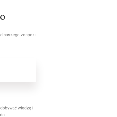
wo
od naszego zespołu.
 zdobywać wiedzę i
 do