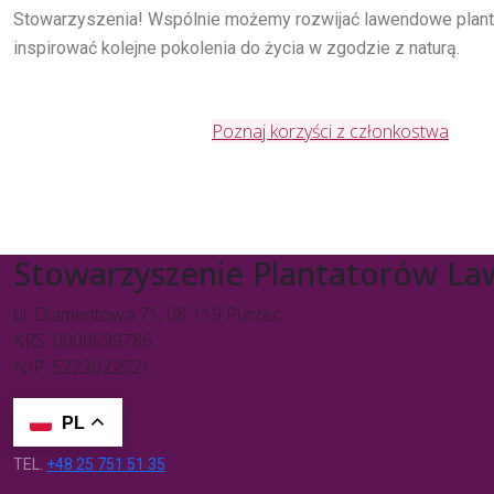
Stowarzyszenia! Wspólnie możemy rozwijać lawendowe planta
inspirować kolejne pokolenia do życia w zgodzie z naturą.
Poznaj korzyści z członkostwa
Stowarzyszenie Plantatorów L
ul. Diamentowa 71, 08-119 Purzec
KRS: 0000539786
NIP: 5223022521
PL
TEL.
+48 25 751 51 35