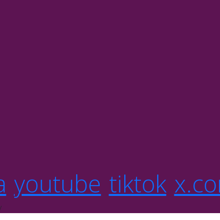
a
youtube
tiktok
x.c
y