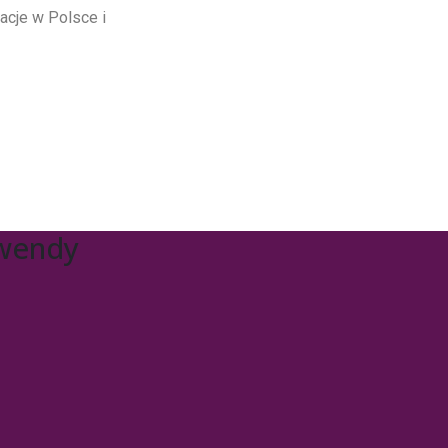
cje w Polsce i
awendy