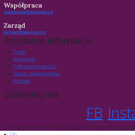
Współpraca
wspolpraca@lawenda.org
Zarząd
kontakt@lawenda.org
Przydatne informacje
O nas
Regulamin
Polityka prywatności
Statut i sprawozdania
Kontakt
Obserwuj nas
FB
Inst
© All rights reserved to Stowarzyszenie Plantatorów Lawend
SPL