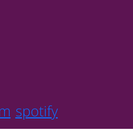
om
spotify