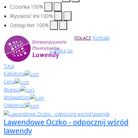
Czcionka
100
%
Wysokość linii
100
%
Odstęp liter
100
%
Kontakt
DOŁĄCZ
Zaloguj się
Tytuł
Kategoria
Cena
Wygasa
Wyświetlony
Odległość
Lawendowe Oczko - odpocznij wśród
lawendy