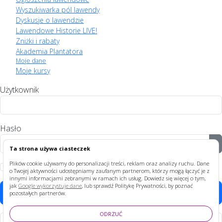
Wyszukiwarka pól lawendy
Dyskusje o lawendzie
Lawendowe Historie LIVE!
Zniżki i rabaty
Akademia Plantatora
Moje dane
Moje kursy
Użytkownik
Hasło
P
Ta strona używa ciasteczek
Plików cookie używamy do personalizacji treści, reklam oraz analizy ruchu. Dane
Zapamiętaj
o Twojej aktywności udostępniamy zaufanym partnerom, którzy mogą łączyć je z
innymi informacjami zebranymi w ramach ich usług. Dowiedz się więcej o tym,
jak
Google wykorzystuje dane
, lub sprawdź Politykę Prywatności, by poznać
Zaloguj
pozostałych partnerów.
ODRZUĆ