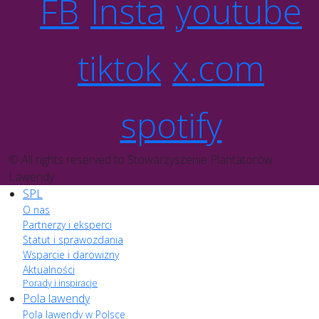
FB
Insta
youtube
tiktok
x.com
spotify
© All rights reserved to Stowarzyszenie Plantatorów
Lawendy
SPL
O nas
Partnerzy i eksperci
Statut i sprawozdania
Wsparcie i darowizny
Aktualności
Porady i inspiracje
Pola lawendy
Pola lawendy w Polsce