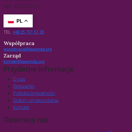
NIP: 5223022521
PL
TEL.
+48 25 751 51 35
Współpraca
wspolpraca@lawenda.org
Zarząd
kontakt@lawenda.org
Przydatne informacje
O nas
Regulamin
Polityka prywatności
Statut i sprawozdania
Kontakt
Obserwuj nas