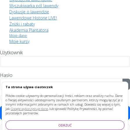
Wyszukiwarka pól lawendy
Dyskusje o lawendzie
Lawendowe Historie LIVE!
Zniżki i rabaty
Akademia Plantatora
Moje dane
Moje kursy
Użytkownik
Hasło
P
Ta strona używa ciasteczek
Plików cookie używamy do personalizacji treści, reklam oraz analizy ruchu. Dane
Zapamiętaj
o Twojej aktywności udostępniamy zaufanym partnerom, którzy mogą łączyć je z
innymi informacjami zebranymi w ramach ich usług. Dowiedz się więcej o tym,
jak
Google wykorzystuje dane
, lub sprawdź Politykę Prywatności, by poznać
Zaloguj
pozostałych partnerów.
ODRZUĆ