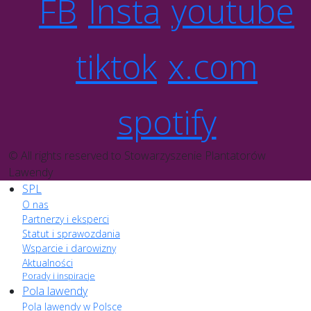
FB
Insta
youtube
tiktok
x.com
spotify
© All rights reserved to Stowarzyszenie Plantatorów
Lawendy
SPL
O nas
Partnerzy i eksperci
Statut i sprawozdania
Wsparcie i darowizny
Aktualności
Porady i inspiracje
Pola lawendy
Pola lawendy w Polsce