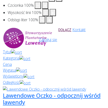
Czcionka
100
%
Wysokość linii
100
%
Odstęp liter
100
%
Kontakt
DOŁĄCZ
Zaloguj się
Tytuł
Kategoria
Cena
Wygasa
Wyświetlony
Odległość
Lawendowe Oczko - odpocznij wśród
lawendy