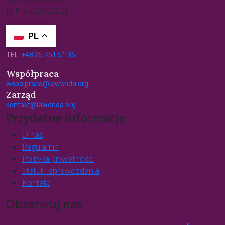
NIP: 5223022521
PL
TEL.
+48 25 751 51 35
Współpraca
wspolpraca@lawenda.org
Zarząd
kontakt@lawenda.org
Przydatne informacje
O nas
Regulamin
Polityka prywatności
Statut i sprawozdania
Kontakt
Obserwuj nas