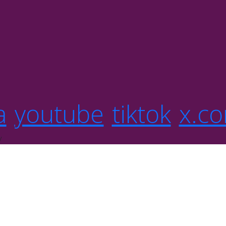
a
youtube
tiktok
x.c
y