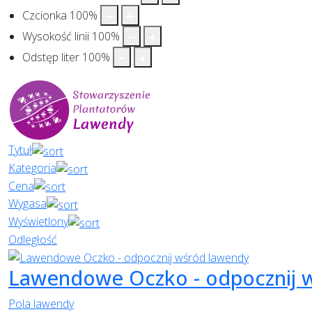
Czcionka
100
%
Wysokość linii
100
%
Odstęp liter
100
%
Tytuł
Kategoria
Cena
Wygasa
Wyświetlony
Odległość
Lawendowe Oczko - odpocznij 
Pola lawendy