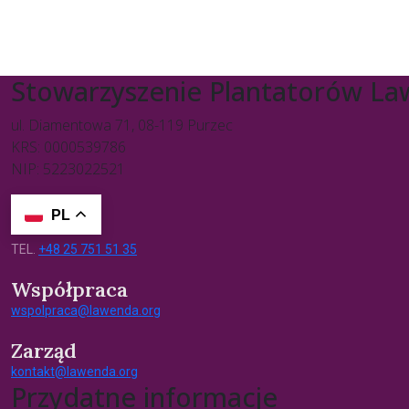
Stowarzyszenie Plantatorów L
ul. Diamentowa 71, 08-119 Purzec
KRS: 0000539786
NIP: 5223022521
PL
TEL.
+48 25 751 51 35
Współpraca
wspolpraca@lawenda.org
Zarząd
kontakt@lawenda.org
Przydatne informacje