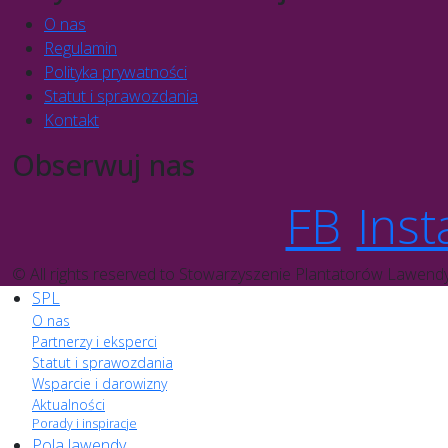
O nas
Regulamin
Polityka prywatności
Statut i sprawozdania
Kontakt
Obserwuj nas
FB
Inst
© All rights reserved to Stowarzyszenie Plantatorów Lawend
SPL
O nas
Partnerzy i eksperci
Statut i sprawozdania
Wsparcie i darowizny
Aktualności
Porady i inspiracje
Pola lawendy