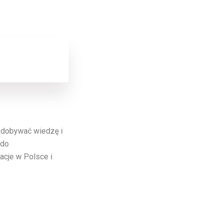
 zdobywać wiedzę i
 do
cje w Polsce i