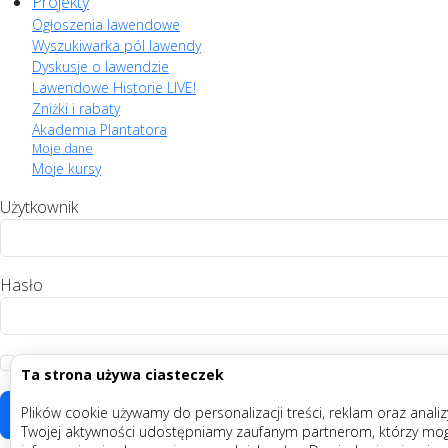
Projekty
Ogłoszenia lawendowe
Wyszukiwarka pól lawendy
Dyskusje o lawendzie
Lawendowe Historie LIVE!
Zniżki i rabaty
Akademia Plantatora
Moje dane
Moje kursy
Użytkownik
Hasło
Zapamiętaj
Ta strona używa ciasteczek
Plików cookie używamy do personalizacji treści, reklam oraz anali
Twojej aktywności udostępniamy zaufanym partnerom, którzy mogą 