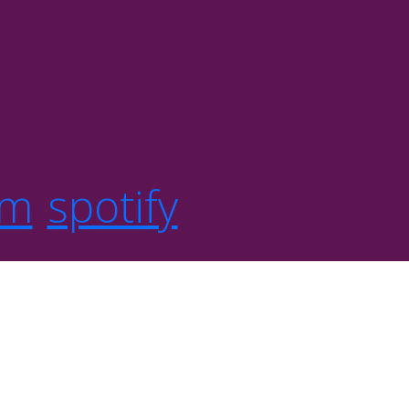
om
spotify