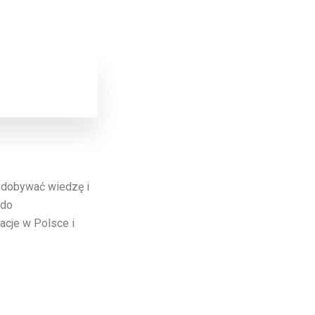
 zdobywać wiedzę i
 do
cje w Polsce i