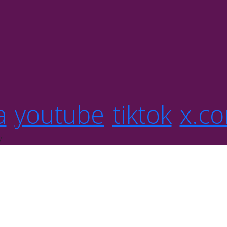
a
youtube
tiktok
x.c
y