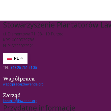
Stowarzyszenie Plantatorów L
ul. Diamentowa 71, 08-119 Purzec
KRS: 0000539786
NIP: 5223022521
PL
TEL.
+48 25 751 51 35
Współpraca
wspolpraca@lawenda.org
Zarząd
kontakt@lawenda.org
Przydatne informacje