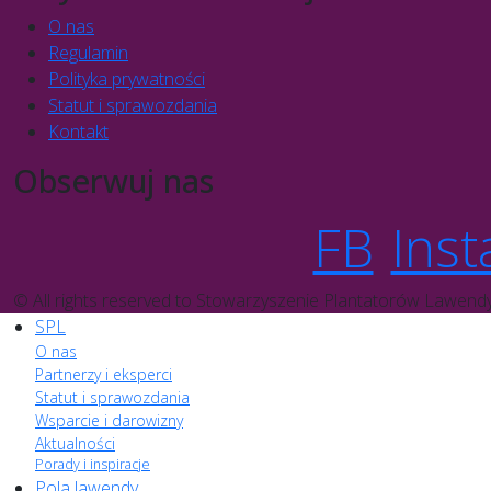
O nas
Regulamin
Polityka prywatności
Statut i sprawozdania
Kontakt
Obserwuj nas
FB
Inst
© All rights reserved to Stowarzyszenie Plantatorów Lawend
SPL
O nas
Partnerzy i eksperci
Statut i sprawozdania
Wsparcie i darowizny
Aktualności
Porady i inspiracje
Pola lawendy