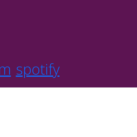
om
spotify