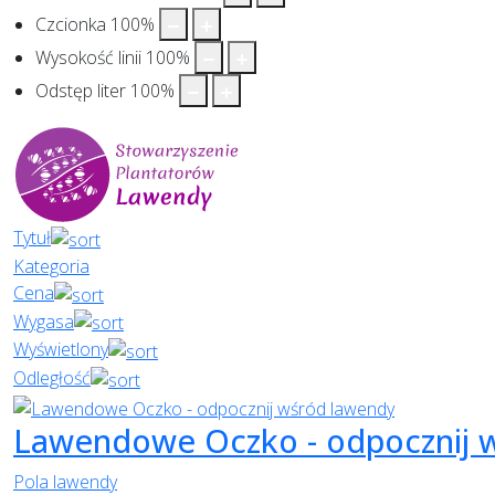
Czcionka
100
%
Wysokość linii
100
%
Odstęp liter
100
%
Tytuł
Kategoria
Cena
Wygasa
Wyświetlony
Odległość
Lawendowe Oczko - odpocznij 
Pola lawendy