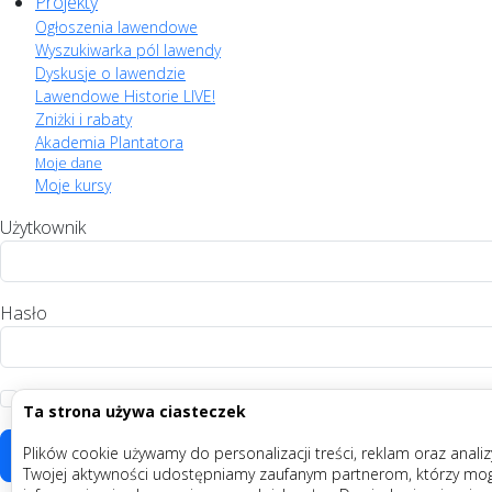
Projekty
Ogłoszenia lawendowe
Wyszukiwarka pól lawendy
Dyskusje o lawendzie
Lawendowe Historie LIVE!
Zniżki i rabaty
Akademia Plantatora
Moje dane
Moje kursy
Użytkownik
Hasło
Zapamiętaj
Ta strona używa ciasteczek
Plików cookie używamy do personalizacji treści, reklam oraz anali
Twojej aktywności udostępniamy zaufanym partnerom, którzy mogą 